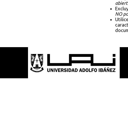
abiert
Exclu
NO pol
Utilic
caract
docum