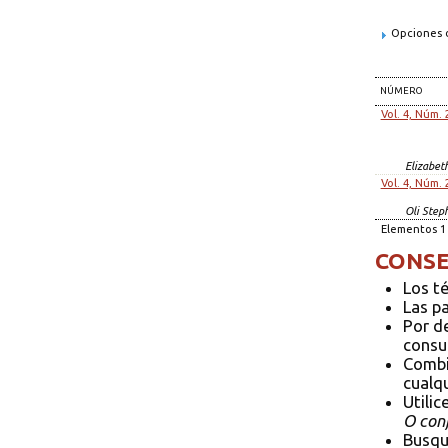
Opciones d
NÚMERO
Vol. 4, Núm. 
Elizabet
Vol. 4, Núm. 
Oli Step
Elementos 1 
CONSE
Los t
Las p
Por d
consul
Combi
cualqu
Utilic
O conf
Busqu