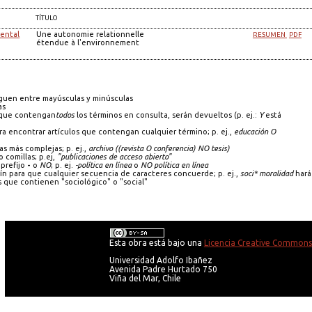
TÍTULO
iental
Une autonomie relationnelle
RESUMEN
PDF
étendue à l'environnement
guen entre mayúsculas y minúsculas
as
s que contengan
todos
los términos en consulta, serán devueltos (p. ej.:
Y
está
a encontrar artículos que contengan cualquier término; p. ej.,
educación O
as más complejas; p. ej.,
archivo ((revista O conferencia) NO tesis)
 comillas; p.ej,
"publicaciones de acceso abierto"
prefijo
-
o
NO
; p. ej.
-política en línea
o
NO política en línea
 para que cualquier secuencia de caracteres concuerde; p. ej.,
soci* moralidad
hará
que contienen "sociológico" o "social"
Esta obra está bajo una
Licencia Creative Commons 
Universidad Adolfo Ibañez
Avenida Padre Hurtado 750
Viña del Mar, Chile