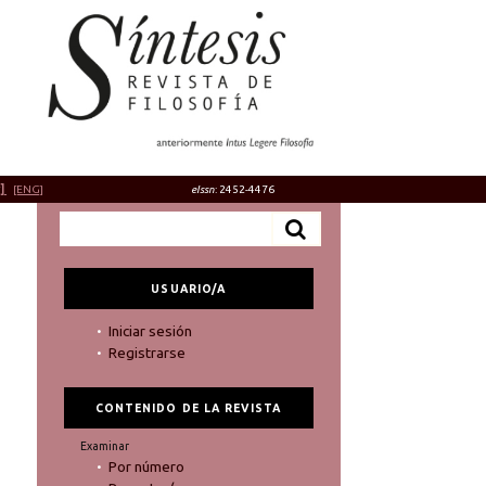
]
[ENG]
eIssn
: 2452-4476
USUARIO/A
Iniciar sesión
Registrarse
CONTENIDO DE LA REVISTA
Examinar
Por número