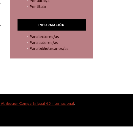
Por autor/a
Por título
INFORMACIÓN
Para lectores/as
Para autores/as
Para bibliotecarios/as
Atribución-CompartirIgual 4.0 Internacional
.