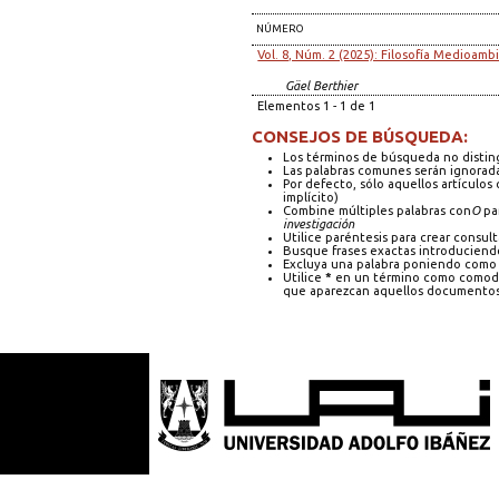
NÚMERO
Vol. 8, Núm. 2 (2025): Filosofía Medioamb
Gäel Berthier
Elementos 1 - 1 de 1
CONSEJOS DE BÚSQUEDA:
Los términos de búsqueda no distin
Las palabras comunes serán ignorad
Por defecto, sólo aquellos artículo
implícito)
Combine múltiples palabras con
O
par
investigación
Utilice paréntesis para crear consult
Busque frases exactas introduciendo
Excluya una palabra poniendo como 
Utilice
*
en un término como comodín
que aparezcan aquellos documentos 