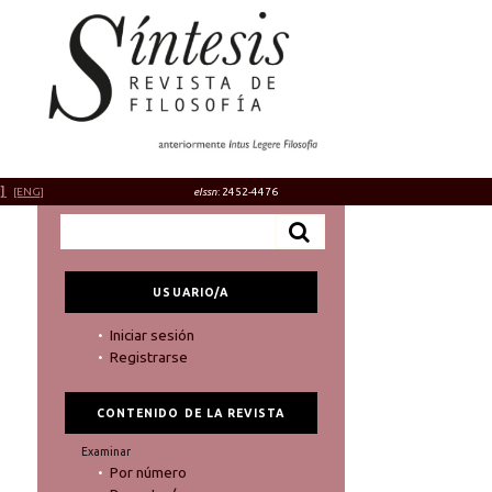
]
[ENG]
eIssn
: 2452-4476
USUARIO/A
Iniciar sesión
Registrarse
CONTENIDO DE LA REVISTA
Examinar
Por número