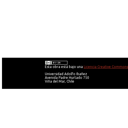
Esta obra está bajo una
Licencia Creative Commons 
Universidad Adolfo Ibañez
Avenida Padre Hurtado 750
Viña del Mar, Chile