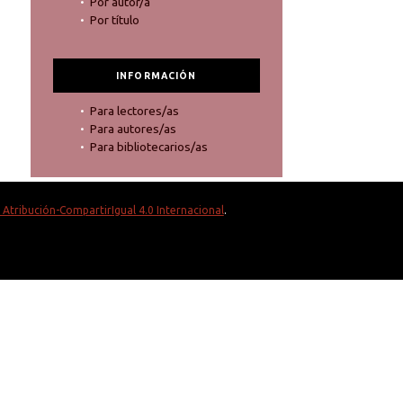
Por autor/a
Por título
INFORMACIÓN
Para lectores/as
Para autores/as
Para bibliotecarios/as
Atribución-CompartirIgual 4.0 Internacional
.