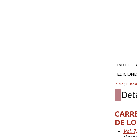
INICIO
EDICION
Inicio
¦
Busca
Det
CARRE
DE LO
Vol. 7
Matemá