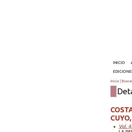
INICIO
EDICION
Inicio
¦
Busca
Det
COSTA
CUYO,
Vol. 4
LA PE