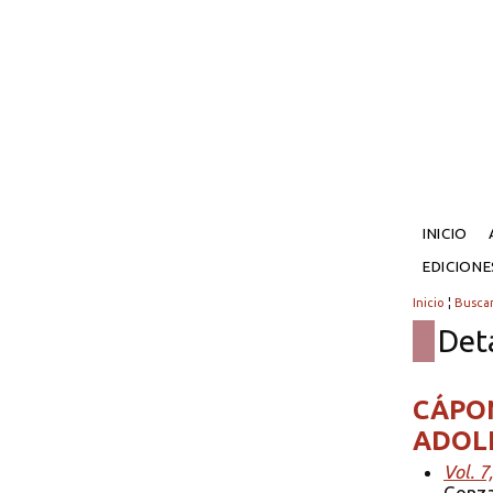
INICIO
EDICION
Inicio
¦
Busca
Det
CÁPON
ADOLF
Vol. 7
Gonzal