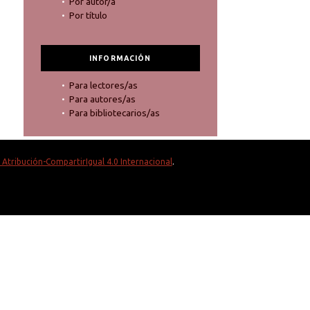
Por autor/a
Por título
INFORMACIÓN
Para lectores/as
Para autores/as
Para bibliotecarios/as
Atribución-CompartirIgual 4.0 Internacional
.