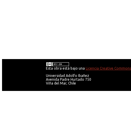
Esta obra está bajo una
Licencia Creative Commons 
Universidad Adolfo Ibañez
Avenida Padre Hurtado 750
Viña del Mar, Chile