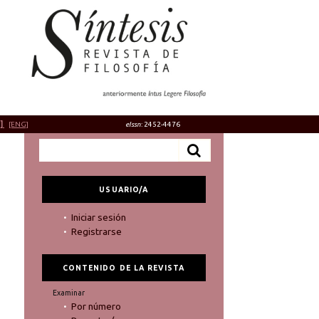
]
[ENG]
eIssn
: 2452-4476
USUARIO/A
Iniciar sesión
Registrarse
CONTENIDO DE LA REVISTA
Examinar
Por número