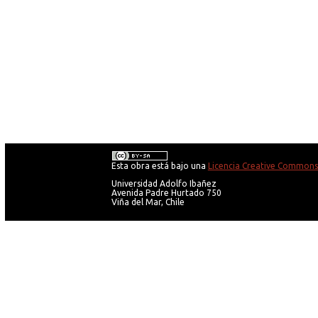
Esta obra está bajo una
Licencia Creative Commons 
Universidad Adolfo Ibañez
Avenida Padre Hurtado 750
Viña del Mar, Chile