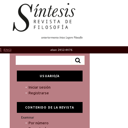
]
[ENG]
eIssn
: 2452-4476
USUARIO/A
Iniciar sesión
Registrarse
CONTENIDO DE LA REVISTA
Examinar
Por número