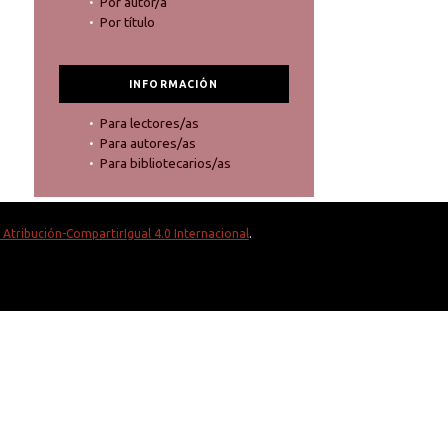
Por autor/a
Por título
INFORMACIÓN
Para lectores/as
Para autores/as
Para bibliotecarios/as
Atribución-CompartirIgual 4.0 Internacional
.