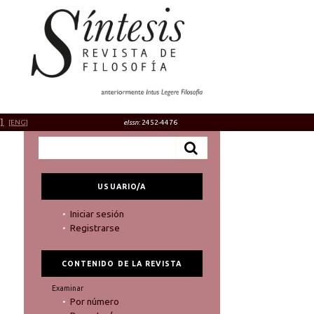
]
[ENG]
eIssn
: 2452-4476
USUARIO/A
Iniciar sesión
Registrarse
CONTENIDO DE LA REVISTA
Examinar
Por número