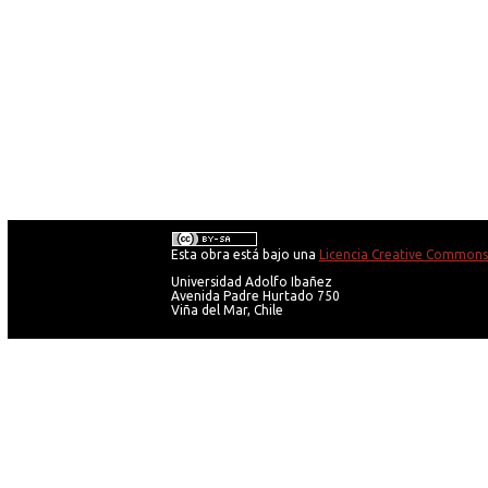
Esta obra está bajo una
Licencia Creative Commons 
Universidad Adolfo Ibañez
Avenida Padre Hurtado 750
Viña del Mar, Chile