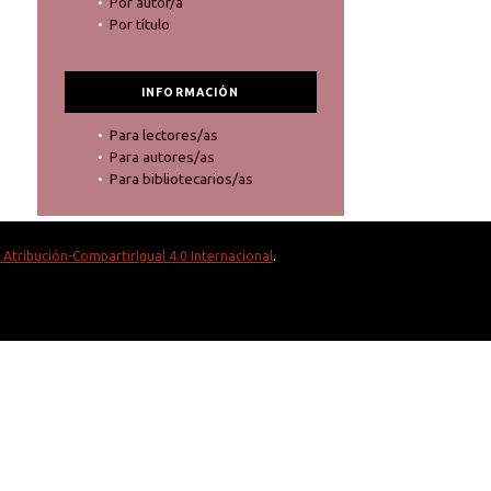
Por autor/a
Por título
INFORMACIÓN
Para lectores/as
Para autores/as
Para bibliotecarios/as
Atribución-CompartirIgual 4.0 Internacional
.