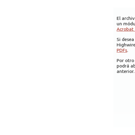
El archi
un módul
Acrobat
Si desea
Highwire
PDFs
.
Por otro
podrá ab
anterior.