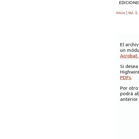
EDICION
Inicio
¦
Vol. 5,
El archi
un módul
Acrobat
Si desea
Highwire
PDFs
.
Por otro
podrá ab
anterior.